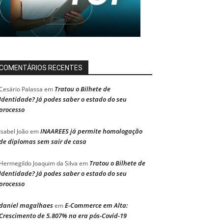
COMENTÁRIOS RECENTES
Tratou o Bilhete de
Cesário Palassa
em
Identidade? Já podes saber o estado do seu
processo
INAAREES já permite homologação
Isabel João
em
de diplomas sem sair de casa
Tratou o Bilhete de
Hermegildo Joaquim da Silva
em
Identidade? Já podes saber o estado do seu
processo
daniel magalhaes
E-Commerce em Alta:
em
Crescimento de 5.807% na era pós-Covid-19