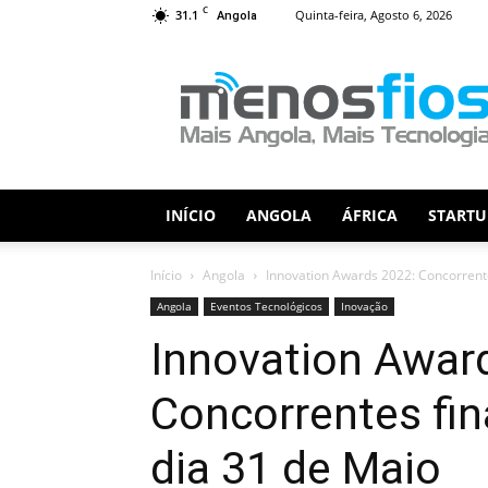
C
31.1
Quinta-feira, Agosto 6, 2026
Angola
Menos
Fios
INÍCIO
ANGOLA
ÁFRICA
STARTU
Início
Angola
Innovation Awards 2022: Concorrente
Angola
Eventos Tecnológicos
Inovação
Innovation Awar
Concorrentes fin
dia 31 de Maio