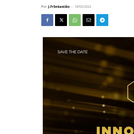
Por
J.FrSebastião
-
18/05/2022