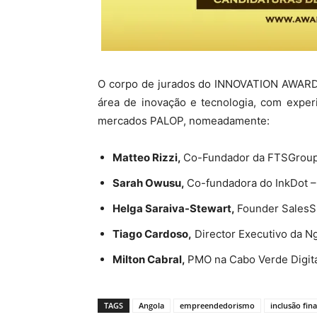
O corpo de jurados do INNOVATION AWARDS 
área de inovação e tecnologia, com exper
mercados PALOP, nomeadamente:
Matteo Rizzi,
Co-Fundador da FTSGroup.
Sarah Owusu,
Co-fundadora do InkDot – 
Helga Saraiva-Stewart,
Founder SalesSh
Tiago Cardoso,
Director Executivo da Ng
Milton Cabral,
PMO na Cabo Verde Digita
TAGS
Angola
empreendedorismo
inclusão fin