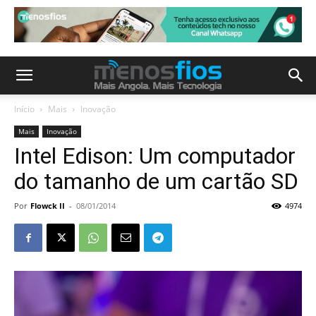
Início
Mais
Inovação
Mais
Inovação
Intel Edison: Um computador
do tamanho de um cartão SD
Por
Flowck II
-
08/01/2014
4974