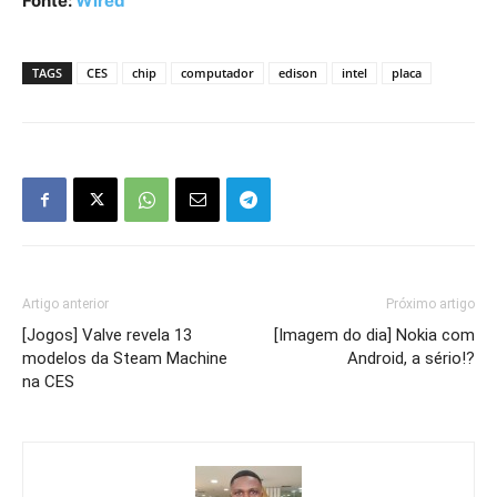
Fonte:
Wired
TAGS
CES
chip
computador
edison
intel
placa
Artigo anterior
Próximo artigo
[Jogos] Valve revela 13
[Imagem do dia] Nokia com
modelos da Steam Machine
Android, a sério!?
na CES