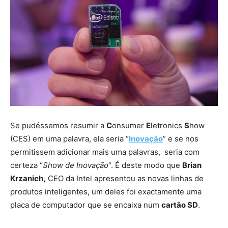
Se pudéssemos resumir a
C
onsumer
E
letronics
S
how
(CES) em uma palavra, ela seria “
Inovação
” e se nos
permitissem adicionar mais uma palavras, seria com
certeza “
Show de Inovação
“. É deste modo que
Brian
Krzanich,
CEO da Intel apresentou as novas linhas de
produtos inteligentes, um deles foi exactamente uma
placa de computador que se encaixa num
cartão SD
.