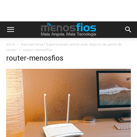
Início
Internet lenta? Experimente retirar este objecto de perto do
router
router-menosfios
router-menosfios