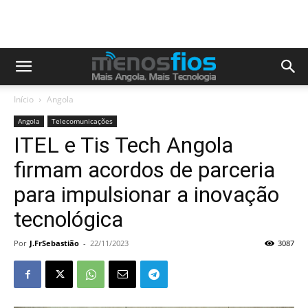
Início
Angola
Angola
Telecomunicações
ITEL e Tis Tech Angola
firmam acordos de parceria
para impulsionar a inovação
tecnológica
Por
J.FrSebastião
-
22/11/2023
3087