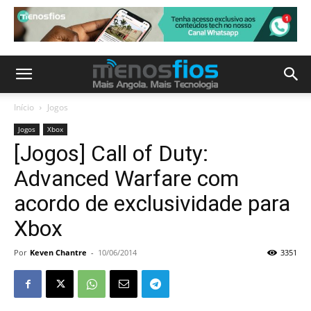
Início
Jogos
Jogos
Xbox
[Jogos] Call of Duty:
Advanced Warfare com
acordo de exclusividade para
Xbox
Por
Keven Chantre
-
10/06/2014
3351