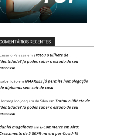
COMENTÁRIOS RECENTES
Tratou o Bilhete de
Cesário Palassa
em
Identidade? Já podes saber o estado do seu
processo
INAAREES já permite homologação
Isabel João
em
de diplomas sem sair de casa
Tratou o Bilhete de
Hermegildo Joaquim da Silva
em
Identidade? Já podes saber o estado do seu
processo
daniel magalhaes
E-Commerce em Alta:
em
Crescimento de 5.807% na era pós-Covid-19