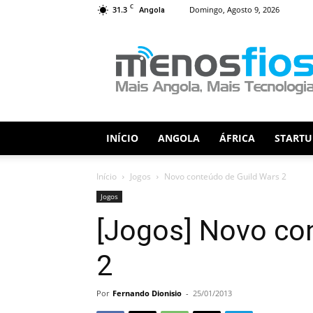
C
31.3
Domingo, Agosto 9, 2026
Angola
Menos
Fios
INÍCIO
ANGOLA
ÁFRICA
STARTU
Início
Jogos
Novo conteúdo de Guild Wars 2
Jogos
[Jogos] Novo co
2
Por
Fernando Dionisio
-
25/01/2013