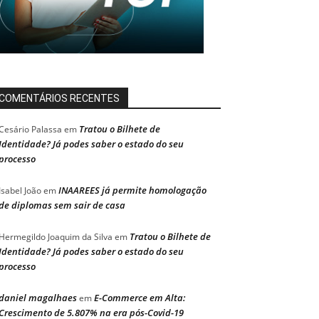
COMENTÁRIOS RECENTES
Tratou o Bilhete de
Cesário Palassa
em
Identidade? Já podes saber o estado do seu
processo
INAAREES já permite homologação
Isabel João
em
de diplomas sem sair de casa
Tratou o Bilhete de
Hermegildo Joaquim da Silva
em
Identidade? Já podes saber o estado do seu
processo
daniel magalhaes
E-Commerce em Alta:
em
Crescimento de 5.807% na era pós-Covid-19