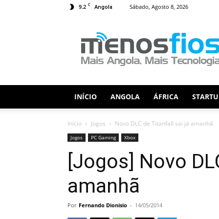
C
9.2
Sábado, Agosto 8, 2026
Angola
Menos
Fios
INÍCIO
ANGOLA
ÁFRICA
STARTU
Início
Jogos
Novo DLC de Titanfall sai já amanhã
Jogos
PC Gaming
Xbox
[Jogos] Novo DLC 
amanhã
Por
Fernando Dionisio
-
14/05/2014