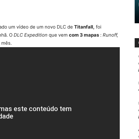
lado um vídeo de um novo DLC de
Titanfall,
foi
nhã. O
DLC Expedition
que vem
com 3 mapas
:
Runoff,
e mês.