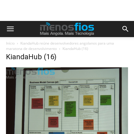
Início
KiandaHub reúne desenvolvedores angolanos para uma
maratona de desenvolvimento
KiandaHub (16)
KiandaHub (16)