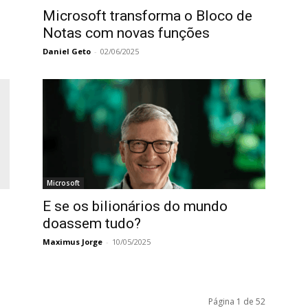
Microsoft transforma o Bloco de
Notas com novas funções
Daniel Geto
-
02/06/2025
Microsoft
E se os bilionários do mundo
doassem tudo?
Maximus Jorge
-
10/05/2025
Página 1 de 52