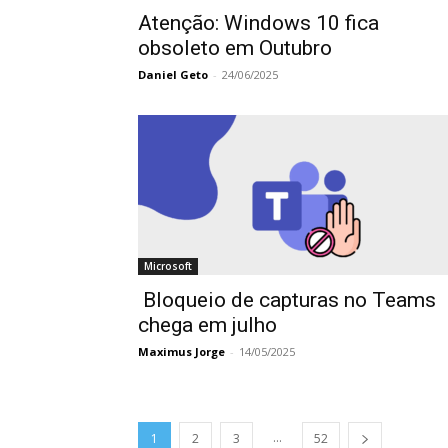
Atenção: Windows 10 fica
obsoleto em Outubro
Daniel Geto
-
24/06/2025
Microsoft
Bloqueio de capturas no Teams
chega em julho
Maximus Jorge
-
14/05/2025
...
1
2
3
52