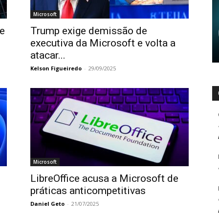
Microsoft
ue
Trump exige demissão de
executiva da Microsoft e volta a
atacar...
Kelson Figueiredo
-
29/09/2025
Microsoft
LibreOffice acusa a Microsoft de
práticas anticompetitivas
Daniel Geto
-
21/07/2025