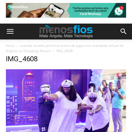
Início
Luanda recebe primeira arena de jogos em realidade virtual de
Angola no Shopping Atrium
IMG_4608
IMG_4608