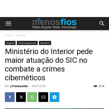
Início
Angola
Angola
Cibersegurança
Hackers
Ministério do Interior pede
maior atuação do SIC no
combate a crimes
cibernéticos
Por
J.FrSebastião
-
09/01/2025
2114