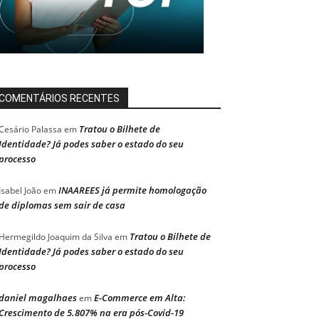
COMENTÁRIOS RECENTES
Tratou o Bilhete de
Cesário Palassa
em
Identidade? Já podes saber o estado do seu
processo
INAAREES já permite homologação
Isabel João
em
de diplomas sem sair de casa
Tratou o Bilhete de
Hermegildo Joaquim da Silva
em
Identidade? Já podes saber o estado do seu
processo
daniel magalhaes
E-Commerce em Alta:
em
Crescimento de 5.807% na era pós-Covid-19