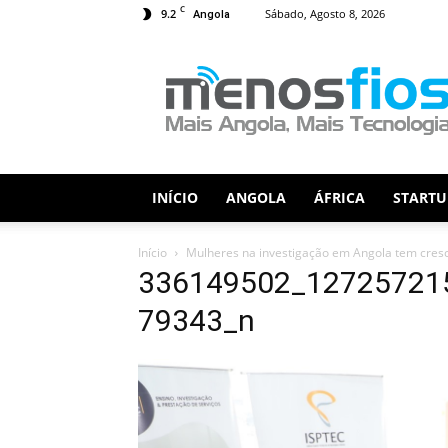
C
9.2
Sábado, Agosto 8, 2026
Angola
Menos
Fios
INÍCIO
ANGOLA
ÁFRICA
STARTU
Início
Mulheres na investigação em Angola tem cresc
336149502_12725721
79343_n