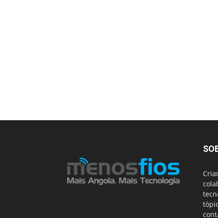
SO
Cria
cola
tecn
tópi
cont