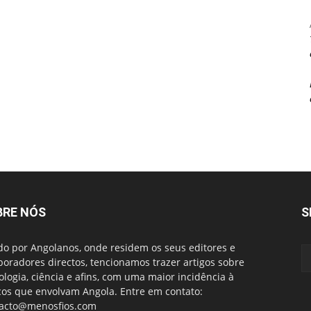
BRE NÓS
S
do por Angolanos, onde residem os seus editores e
boradores directos, tencionamos trazer artigos sobre
ologia, ciência e afins, com uma maior incidência à
cos que envolvam Angola. Entre em contato:
acto@menosfios.com