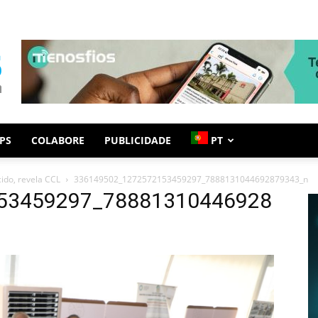
PS
COLABORE
PUBLICIDADE
PT
ido, revela CCL
336149502_1272572153459297_7888131044692879343_n
53459297_78881310446928