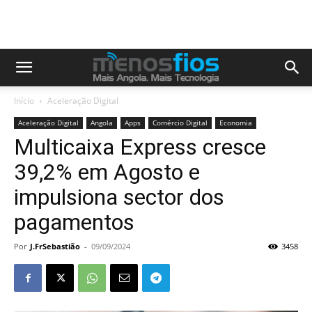
Início
Aceleração Digital
Aceleração Digital
Angola
Apps
Comércio Digital
Economia
Multicaixa Express cresce
39,2% em Agosto e
impulsiona sector dos
pagamentos
Por
J.FrSebastião
-
09/09/2024
3458