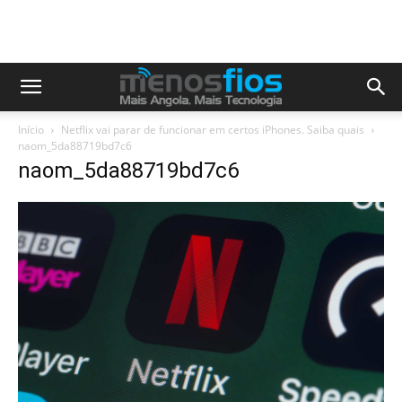
Início
Netflix vai parar de funcionar em certos iPhones. Saiba quais
naom_5da88719bd7c6
naom_5da88719bd7c6