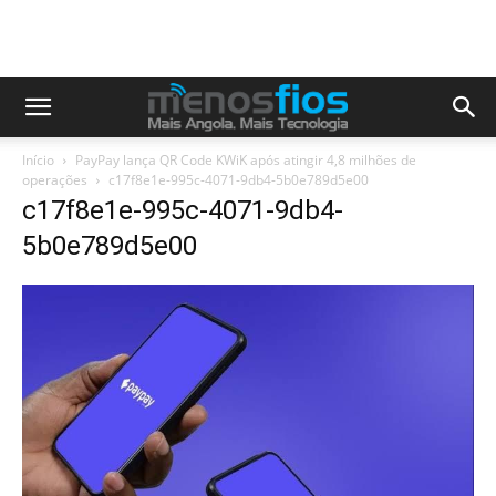
Início
PayPay lança QR Code KWiK após atingir 4,8 milhões de
operações
c17f8e1e-995c-4071-9db4-5b0e789d5e00
c17f8e1e-995c-4071-9db4-
5b0e789d5e00