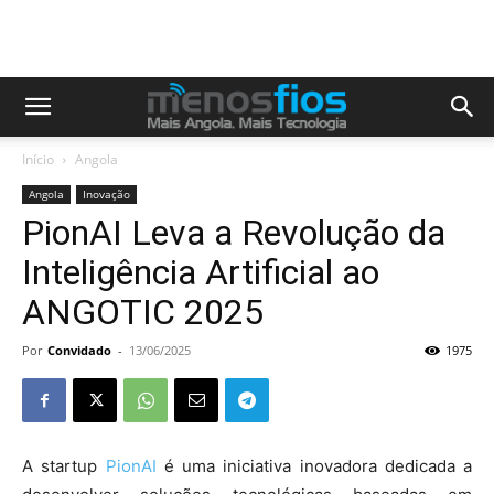
Início
Angola
Angola
Inovação
PionAI Leva a Revolução da
Inteligência Artificial ao
ANGOTIC 2025
Por
Convidado
-
13/06/2025
1975
A startup
PionAI
é uma iniciativa inovadora dedicada a