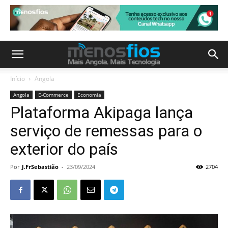
Início
Angola
Angola
E-Commerce
Economia
Plataforma Akipaga lança
serviço de remessas para o
exterior do país
Por
J.FrSebastião
-
23/09/2024
2704