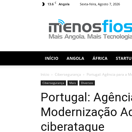
C
13.6
Sexta-feira, Agosto 7, 2026
Angola
Menos
Fios
INÍCIO
ANGOLA
ÁFRICA
STARTU
Início
Cibersegurança
Portugal: Agência para a M
Cibersegurança
Mais
Diversos
Portugal: Agênci
Modernização Ad
ciberataque