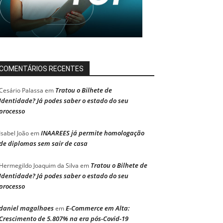
COMENTÁRIOS RECENTES
Tratou o Bilhete de
Cesário Palassa
em
Identidade? Já podes saber o estado do seu
processo
INAAREES já permite homologação
Isabel João
em
de diplomas sem sair de casa
Tratou o Bilhete de
Hermegildo Joaquim da Silva
em
Identidade? Já podes saber o estado do seu
processo
daniel magalhaes
E-Commerce em Alta:
em
Crescimento de 5.807% na era pós-Covid-19