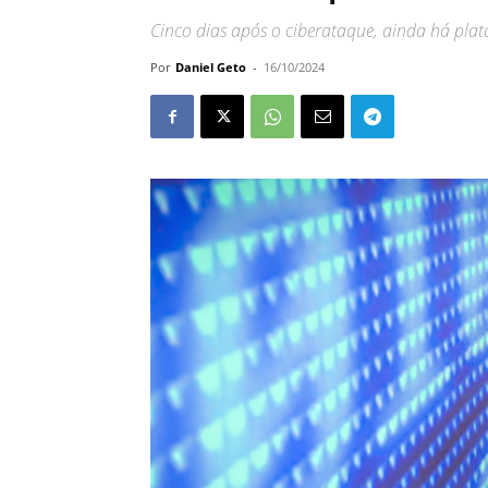
Cinco dias após o ciberataque, ainda há plat
Por
Daniel Geto
-
16/10/2024