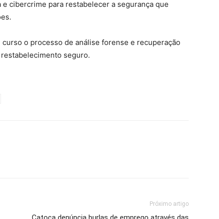
e cibercrime para restabelecer a segurança que
ões.
 curso o processo de análise forense e recuperação
 restabelecimento seguro.
Próximo artigo
Catoca denúncia burlas de emprego através das