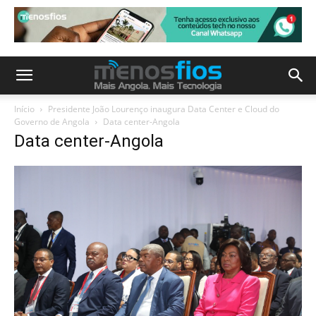
Início
Presidente João Lourenço inaugura Data Center e Cloud do
Governo de Angola
Data center-Angola
Data center-Angola