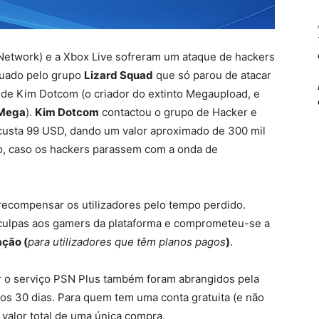
 Network) e a Xbox Live sofreram um ataque de hackers
ctuado pelo grupo
Lizard Squad
que só parou de atacar
 de Kim Dotcom (o criador do extinto Megaupload, e
Mega
).
Kim Dotcom
contactou o grupo de Hacker e
custa 99 USD, dando um valor aproximado de 300 mil
do, caso os hackers parassem com a onda de
 recompensar os utilizadores pelo tempo perdido.
culpas aos gamers da plataforma e comprometeu-se a
ção (
para utilizadores que têm planos pagos
)
.
ar o serviço PSN Plus também foram abrangidos pela
os 30 dias. Para quem tem uma conta gratuita (e não
valor total de uma única compra.