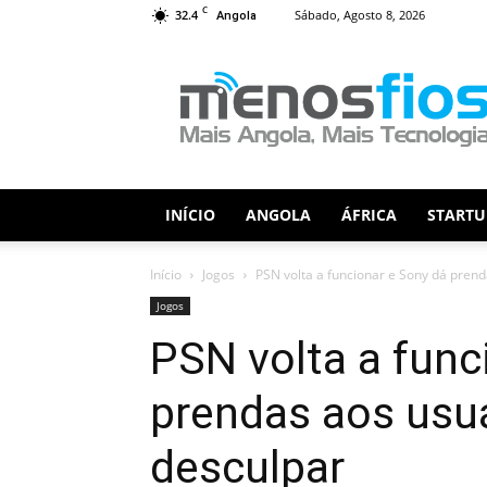
C
32.4
Sábado, Agosto 8, 2026
Angola
Menos
Fios
INÍCIO
ANGOLA
ÁFRICA
STARTU
Início
Jogos
PSN volta a funcionar e Sony dá prenda
Jogos
PSN volta a func
prendas aos usuá
desculpar