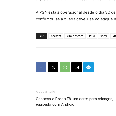
A PSN está a operacional desde o dia 30 d
confirmou se a queda deveu-se ao ataque h
TAGS
hackers
kim dotcom
PSN
sony
xB
Artigo anterior
Conheça o Broon F8, um carro para crianças,
equipado com Android