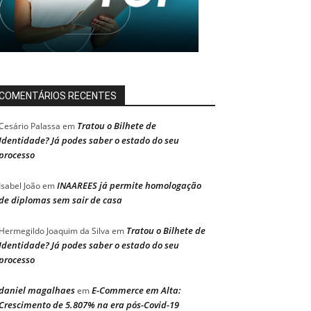
COMENTÁRIOS RECENTES
Tratou o Bilhete de
Cesário Palassa
em
Identidade? Já podes saber o estado do seu
processo
INAAREES já permite homologação
Isabel João
em
de diplomas sem sair de casa
Tratou o Bilhete de
Hermegildo Joaquim da Silva
em
Identidade? Já podes saber o estado do seu
processo
daniel magalhaes
E-Commerce em Alta:
em
Crescimento de 5.807% na era pós-Covid-19