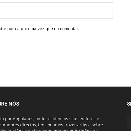
ador para a próxima vez que eu comentar.
BRE NÓS
S
do por Angolanos, onde residem os seus editores e
boradores directos, tencionamos trazer artigos sobre
ologia, ciência e afins, com uma maior incidência à