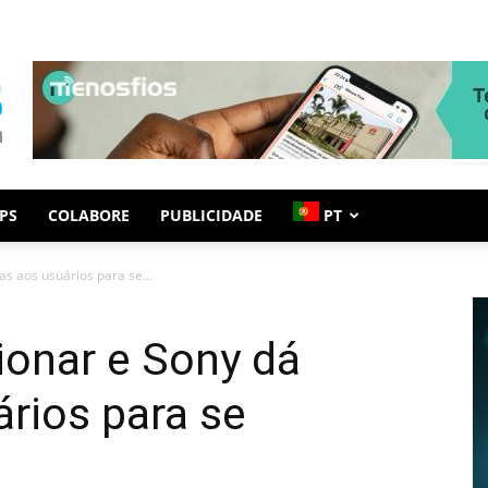
PS
COLABORE
PUBLICIDADE
PT
s aos usuários para se...
ionar e Sony dá
rios para se