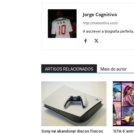
Jorge Cognitivo
http://menosfios.com/
A escrever a biografia perfeita
ARTIGOS RELACIONADOS
Mais do autor
Sony vai abandonar discos físicos
‘GTA 6’ en