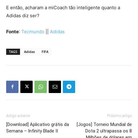
E então, acharam a miCoach tão inteligente quanto a
Adidas diz ser?
Fonte
:
Tecmundo
||
Adidas
TAGS
Adidas
FIFA
Artigo anterior
Próximo artigo
[Download] Aplicativo grátis da
[Jogos] Torneio Mundial de
Semana – Infinity Blade II
Dota 2 ultrapassa os 8
Milhões de dólares em