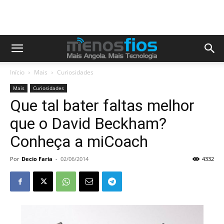
Início
Mais
Curiosidades
Mais
Curiosidades
Que tal bater faltas melhor
que o David Beckham?
Conheça a miCoach
Por
Decio Faria
-
02/06/2014
4332