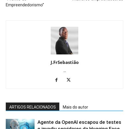
Empreendedorismo”
J.FrSebastião
...
ARTIGOS RELACIONADOS
Mais do autor
Agente da OpenAI escapou de testes
e invadiu servidores da Hugging Face