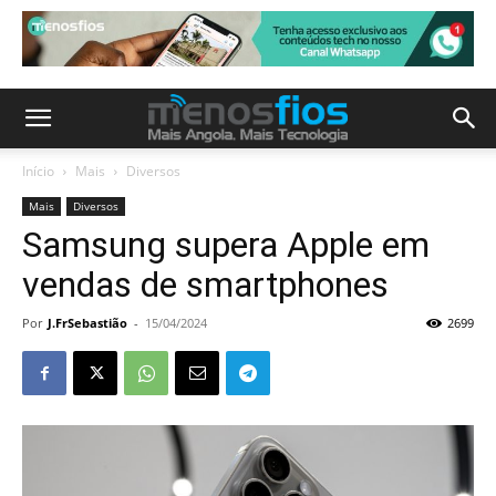
Início
Mais
Diversos
Mais
Diversos
Samsung supera Apple em
vendas de smartphones
Por
J.FrSebastião
-
15/04/2024
2699