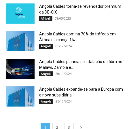
Angola Cables torna-se revendedor premium
da DE-CIX
08/05/2025
Africell
Angola Cables domina 70% do tráfego em
África e alcança 1%...
06/12/2024
Angola
Angola Cables planeia a instalação de fibra no
Malawi, Zâmbia e...
20/11/2024
Angola
Angola Cables expande-se para a Europa com
a nova subsidiária
25/10/2024
Angola
1
2
3