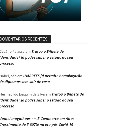
COMENTÁRIOS RECENTES
Tratou o Bilhete de
Cesário Palassa
em
Identidade? Já podes saber o estado do seu
processo
INAAREES já permite homologação
Isabel João
em
de diplomas sem sair de casa
Tratou o Bilhete de
Hermegildo Joaquim da Silva
em
Identidade? Já podes saber o estado do seu
processo
daniel magalhaes
E-Commerce em Alta:
em
Crescimento de 5.807% na era pós-Covid-19