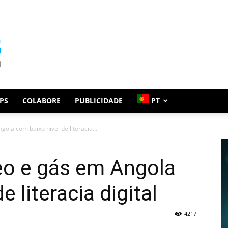
PS
COLABORE
PUBLICIDADE
PT
ola com baixo nível de literacia...
eo e gás em Angola
 literacia digital
4217