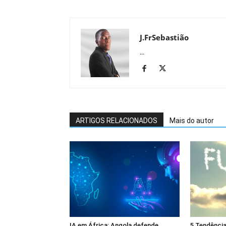
J.FrSebastião
...
ARTIGOS RELACIONADOS
Mais do autor
IA em África: Angola defende
5 Tendênci