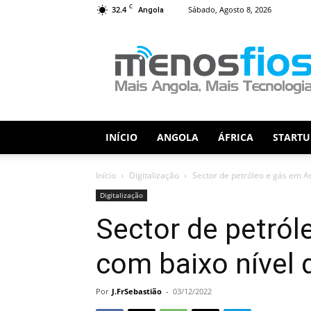
C
32.4
Sábado, Agosto 8, 2026
Angola
Menos
Fios
INÍCIO
ANGOLA
ÁFRICA
STARTU
Início
Digitalização
Sector de petróleo e gás em Ang
Digitalização
Sector de petról
com baixo nível de
Por
J.FrSebastião
-
03/12/2022