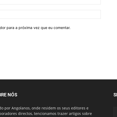
ador para a próxima vez que eu comentar.
BRE NÓS
S
do por Angolanos, onde residem os seus editores e
boradores directos, tencionamos trazer artigos sobre