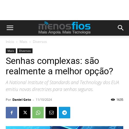
Início
Mais
Diversos
Mais
Diversos
Senhas complexas: são
realmente a melhor opção?
A National Institute of Standards and Technology dos EUA
emitiu novas directrizes para senhas seguras.
Por
Daniel Geto
-
11/10/2024
1635