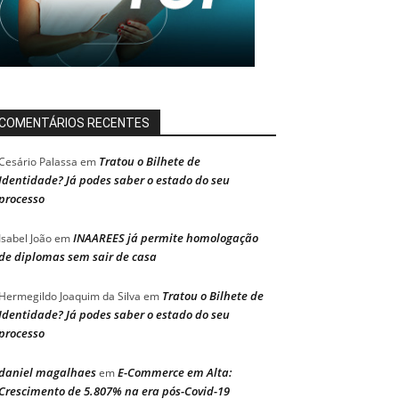
COMENTÁRIOS RECENTES
Tratou o Bilhete de
Cesário Palassa
em
Identidade? Já podes saber o estado do seu
processo
INAAREES já permite homologação
Isabel João
em
de diplomas sem sair de casa
Tratou o Bilhete de
Hermegildo Joaquim da Silva
em
Identidade? Já podes saber o estado do seu
processo
daniel magalhaes
E-Commerce em Alta:
em
Crescimento de 5.807% na era pós-Covid-19