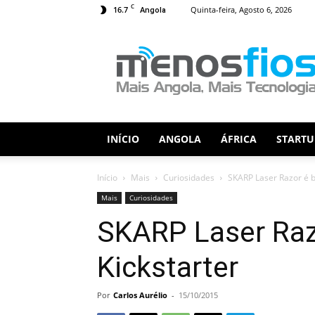
C
16.7
Quinta-feira, Agosto 6, 2026
Angola
Menos
Fios
INÍCIO
ANGOLA
ÁFRICA
STARTU
Início
Mais
Curiosidades
SKARP Laser Razor é b
Mais
Curiosidades
SKARP Laser Raz
Kickstarter
Por
Carlos Aurélio
-
15/10/2015