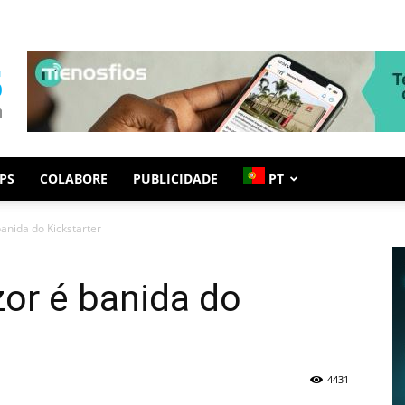
PS
COLABORE
PUBLICIDADE
PT
anida do Kickstarter
or é banida do
4431