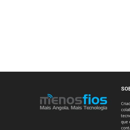
SO
Cria
cola
tecn
que 
con