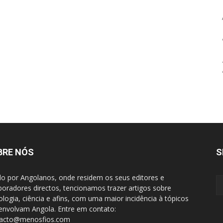
BRE NÓS
S
do por Angolanos, onde residem os seus editores e
boradores directos, tencionamos trazer artigos sobre
ologia, ciência e afins, com uma maior incidência à tópicos
envolvam Angola. Entre em contato:
tacto@menosfios.com