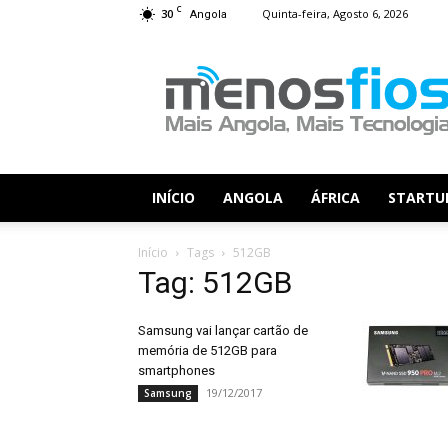
C
30
Quinta-feira, Agosto 6, 2026
Angola
Menos
Fios
INÍCIO
ANGOLA
ÁFRICA
STARTU
Início
Tags
512GB
Tag: 512GB
Samsung vai lançar cartão de
memória de 512GB para
smartphones
19/12/2017
Samsung