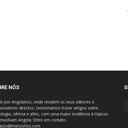
BRE NÓS
S
do por Angolanos, onde residem os seus editores e
boradores directos, tencionamos trazer artigos sobre
ologia, ciência e afins, com uma maior incidência à tópicos
envolvam Angola. Entre em contato:
tacto@menosfios.com