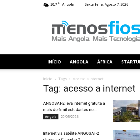
C
30.7
Sexta-feira, Agosto 7, 2026
Angola
Menos
Fios
INÍCIO
ANGOLA
ÁFRICA
STARTU
Início
Tags
Acesso a internet
Tag: acesso a internet
ANGOSAT-2 leva internet gratuita a
mais de 6 mil estudantes no...
20/05/2026
Angola
Internet via satélite ANGOSAT-2
chega ao Calemba 2