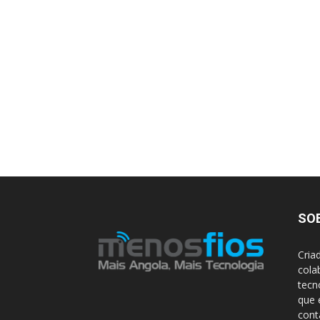
SO
Cria
cola
tecn
que 
con