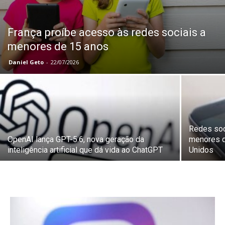
França proíbe acesso às redes sociais a
menores de 15 anos
Daniel Geto
-
22/07/2026
Redes soc
OpenAI lança GPT-5.6, nova geração da
menores d
inteligência artificial que dá vida ao ChatGPT
Unidos