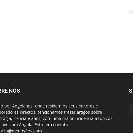
BRE NÓS
S
do por Angolanos, onde residem os seus editores e
boradores directos, tencionamos trazer artigos sobre
ologia, ciência e afins, com uma maior incidência à tópicos
envolvam Angola. Entre em contato:
tacto@menosfios.com