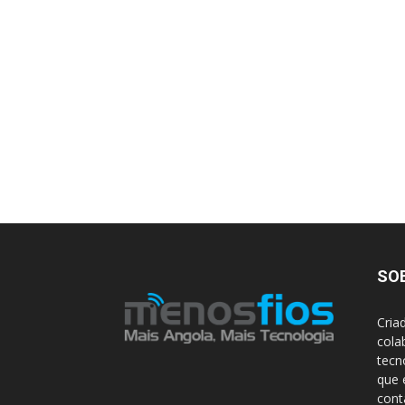
SO
Cria
cola
tecn
que 
con