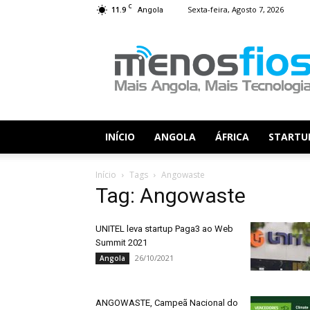
C
11.9
Sexta-feira, Agosto 7, 2026
Angola
Menos
Fios
INÍCIO
ANGOLA
ÁFRICA
STARTU
Início
Tags
Angowaste
Tag: Angowaste
UNITEL leva startup Paga3 ao Web
Summit 2021
26/10/2021
Angola
ANGOWASTE, Campeã Nacional do