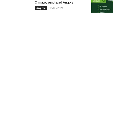
ClimateLaunchpad Angola
30/08/2021
Angola