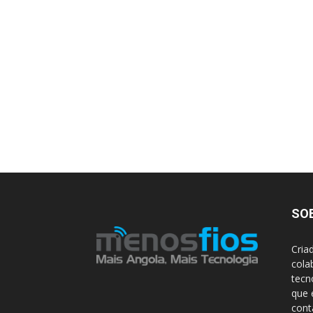
SO
Cria
cola
tecn
que 
con