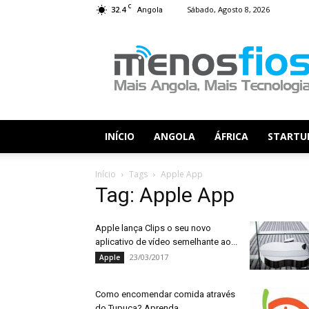
C
32.4
Sábado, Agosto 8, 2026
Angola
Menos
Fios
INÍCIO
ANGOLA
ÁFRICA
STARTU
Início
Tags
Apple App
Tag: Apple App
Apple lança Clips o seu novo
aplicativo de vídeo semelhante ao...
23/03/2017
Apple
Como encomendar comida através
do Tupuca? Aprenda