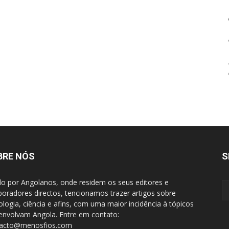
BRE NÓS
S
do por Angolanos, onde residem os seus editores e
boradores directos, tencionamos trazer artigos sobre
ologia, ciência e afins, com uma maior incidência à tópicos
envolvam Angola. Entre em contato:
tacto@menosfios.com