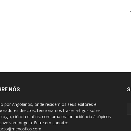
BRE NÓS
S
do por Angolanos, onde residem os seus editores e
boradores directos, tencionamos trazer artigos sobre
ologia, ciência e afins, com uma maior incidência à tópicos
envolvam Angola. Entre em contato:
tacto@menosfios.com