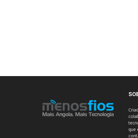
SO
Cria
cola
tecn
que 
con