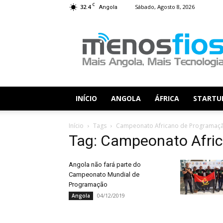
C
32.4
Sábado, Agosto 8, 2026
Angola
Menos
Fios
INÍCIO
ANGOLA
ÁFRICA
STARTU
Início
Tags
Campeonato Africano de Programaç
Tag: Campeonato Afri
Angola não fará parte do
Campeonato Mundial de
Programação
04/12/2019
Angola