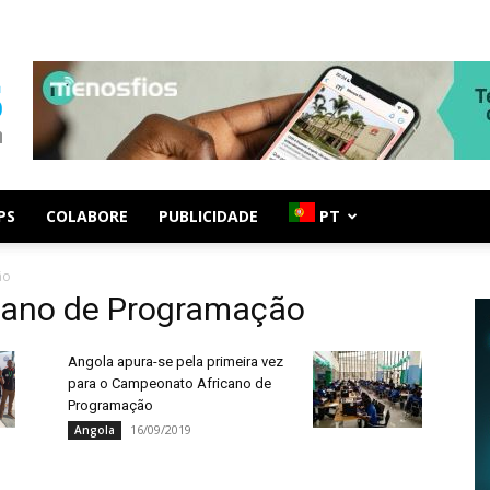
PS
COLABORE
PUBLICIDADE
PT
ão
cano de Programação
Angola apura-se pela primeira vez
para o Campeonato Africano de
Programação
16/09/2019
Angola