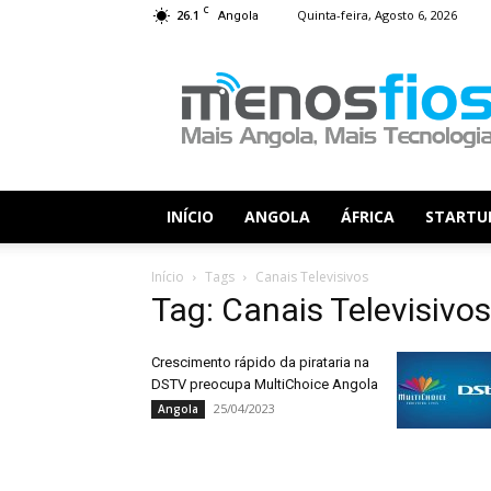
C
26.1
Quinta-feira, Agosto 6, 2026
Angola
Menos
Fios
INÍCIO
ANGOLA
ÁFRICA
STARTU
Início
Tags
Canais Televisivos
Tag: Canais Televisivos
Crescimento rápido da pirataria na
DSTV preocupa MultiChoice Angola
25/04/2023
Angola