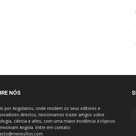
BRE NÓS
S
do por Angolanos, onde residem os seus editores e
boradores directos, tencionamos trazer artigos sobre
ologia, ciência e afins, com uma maior incidência à tópicos
envolvam Angola. Entre em contato:
tacto@menosfios.com