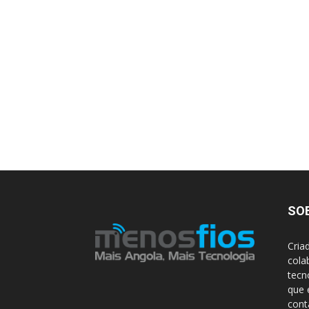
SO
Cria
cola
tecn
que 
con