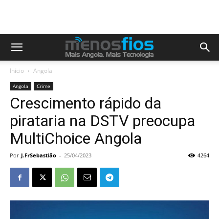
Início
Angola
Angola
Crime
Crescimento rápido da
pirataria na DSTV preocupa
MultiChoice Angola
Por
J.FrSebastião
-
25/04/2023
4264