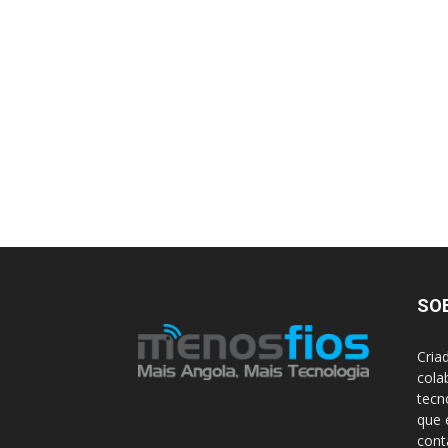
SO
Cria
cola
tecn
que 
con