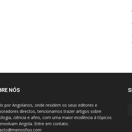
BRE NÓS
S
do por Angolanos, onde residem os seus editores e
boradores directos, tencionamos trazer artigos sobre
ologia, ciência e afins, com uma maior incidência à tópicos
envolvam Angola. Entre em contato:
tacto@menosfios.com