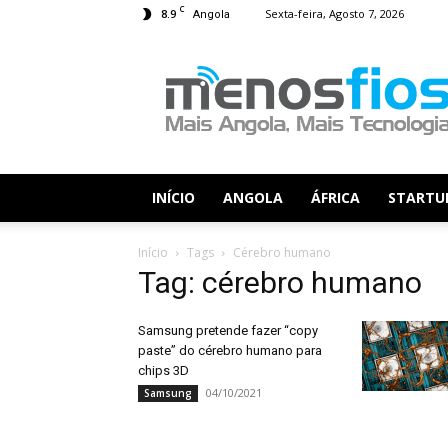
C
8.9
Sexta-feira, Agosto 7, 2026
Angola
Menos
Fios
INÍCIO
ANGOLA
ÁFRICA
STARTU
Início
Tags
Cérebro humano
Tag: cérebro humano
Samsung pretende fazer “copy
paste” do cérebro humano para
chips 3D
04/10/2021
Samsung