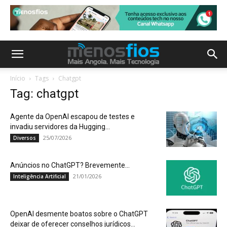
Início
Tags
Chatgpt
Tag: chatgpt
Agente da OpenAI escapou de testes e
invadiu servidores da Hugging...
25/07/2026
Diversos
Anúncios no ChatGPT? Brevemente…
21/01/2026
Inteligência Artificial
OpenAI desmente boatos sobre o ChatGPT
deixar de oferecer conselhos jurídicos...