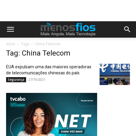
Início
Tags
China Telecom
Tag: China Telecom
EUA expulsam uma das maiores operadoras
de telecomunicações chinesas do país
27/10/2021
Segurança