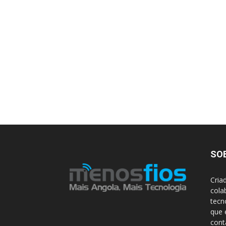
SO
Cria
cola
tecn
que 
con