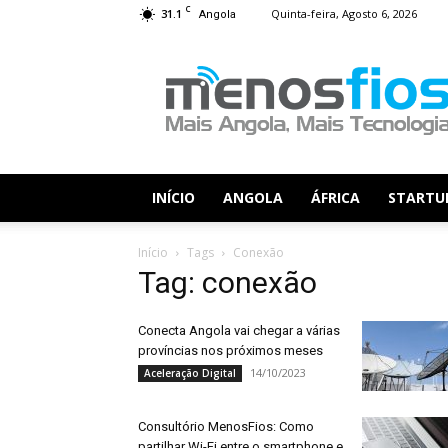
C
31.1
Quinta-feira, Agosto 6, 2026
Angola
Menos
Fios
INÍCIO
ANGOLA
ÁFRICA
STARTU
Início
Tags
Conexão
Tag: conexão
Conecta Angola vai chegar a várias
províncias nos próximos meses
14/10/2023
Aceleração Digital
Consultório MenosFios: Como
partilhar Wi-Fi entre o smartphone e