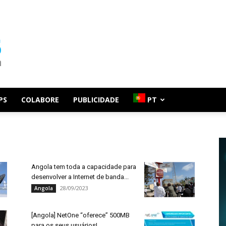
PS
COLABORE
PUBLICIDADE
PT
Angola tem toda a capacidade para
desenvolver a Internet de banda...
28/09/2023
Angola
[Angola] NetOne “oferece” 500MB
para os seus usuários!