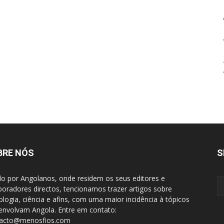
BRE NÓS
S
do por Angolanos, onde residem os seus editores e
boradores directos, tencionamos trazer artigos sobre
ologia, ciência e afins, com uma maior incidência à tópicos
envolvam Angola. Entre em contato:
tacto@menosfios.com