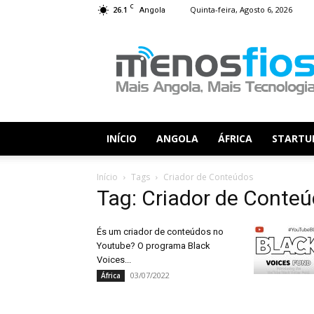
C
26.1
Quinta-feira, Agosto 6, 2026
Angola
Menos
Fios
INÍCIO
ANGOLA
ÁFRICA
STARTU
Início
Tags
Criador de Conteúdos
Tag: Criador de Conte
És um criador de conteúdos no
Youtube? O programa Black
Voices...
03/07/2022
África