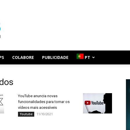
PS
COLABORE
PUBLICIDADE
PT
údos
YouTube anuncia novas
funcionalidades para tornar os
vídeos mais acessíveis
11/10/2021
Youtube