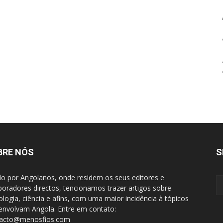
BRE NÓS
S
do por Angolanos, onde residem os seus editores e
boradores directos, tencionamos trazer artigos sobre
ologia, ciência e afins, com uma maior incidência à tópicos
envolvam Angola. Entre em contato:
tacto@menosfios.com