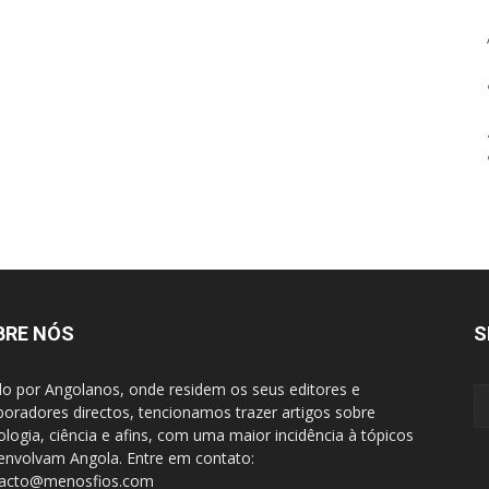
BRE NÓS
S
do por Angolanos, onde residem os seus editores e
boradores directos, tencionamos trazer artigos sobre
ologia, ciência e afins, com uma maior incidência à tópicos
envolvam Angola. Entre em contato:
tacto@menosfios.com