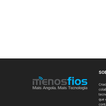
SO
Cria
cola
tecn
que 
con