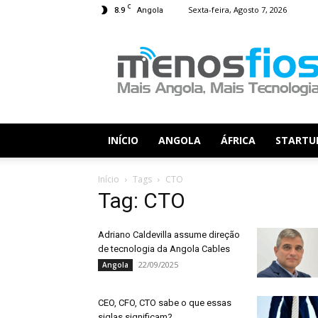
C
8.9
Sexta-feira, Agosto 7, 2026
Angola
Menos
Fios
INÍCIO
ANGOLA
ÁFRICA
STARTU
Início
Tags
CTO
Tag: CTO
Adriano Caldevilla assume direção
de tecnologia da Angola Cables
22/09/2025
Angola
CEO, CFO, CTO sabe o que essas
siglas significam?