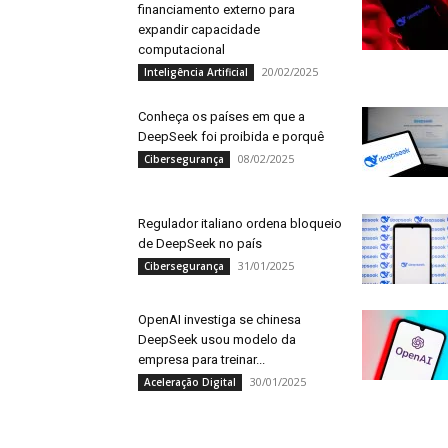
financiamento externo para
expandir capacidade
computacional
20/02/2025
Inteligência Artificial
Conheça os países em que a
DeepSeek foi proibida e porquê
08/02/2025
Cibersegurança
Regulador italiano ordena bloqueio
de DeepSeek no país
31/01/2025
Cibersegurança
OpenAI investiga se chinesa
DeepSeek usou modelo da
empresa para treinar...
30/01/2025
Aceleração Digital