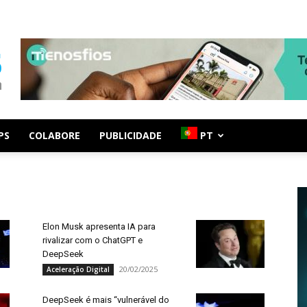
PS
COLABORE
PUBLICIDADE
PT
Elon Musk apresenta IA para
rivalizar com o ChatGPT e
DeepSeek
20/02/2025
Aceleração Digital
DeepSeek é mais “vulnerável do