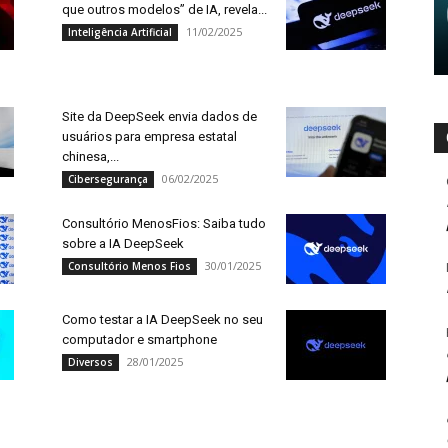
que outros modelos” de IA, revela...
11/02/2025
Inteligência Artificial
Site da DeepSeek envia dados de
usuários para empresa estatal
chinesa,...
06/02/2025
Cibersegurança
Consultório MenosFios: Saiba tudo
sobre a IA DeepSeek
30/01/2025
Consultório Menos Fios
Como testar a IA DeepSeek no seu
computador e smartphone
28/01/2025
Diversos