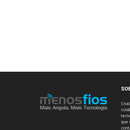
SO
Cria
cola
tecn
que 
con