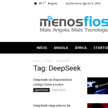
C
31.1
Quinta-feira, Agosto 6, 2026
Angola
Menos
Fios
INÍCIO
ANGOLA
ÁFRICA
STARTU
Início
Tags
DeepSeek
Tag: DeepSeek
DeepSeek vai disponibilizar
código-fonte a todos
25/02/2025
CyberCrime
DeepSeek nega planos de