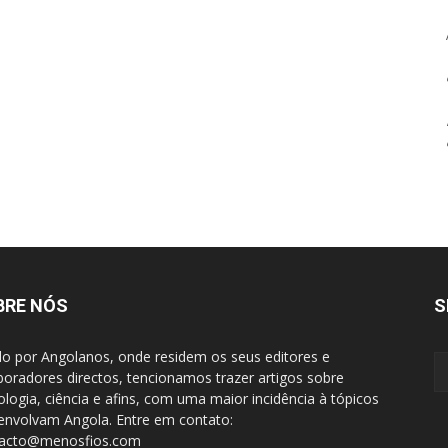
BRE NÓS
S
do por Angolanos, onde residem os seus editores e
boradores directos, tencionamos trazer artigos sobre
ologia, ciência e afins, com uma maior incidência à tópicos
envolvam Angola. Entre em contato:
tacto@menosfios.com