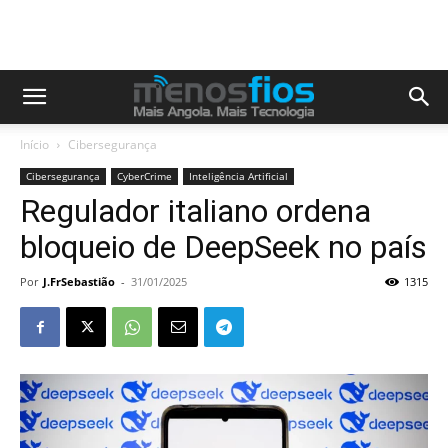
Início
Cibersegurança
Cibersegurança
CyberCrime
Inteligência Artificial
Regulador italiano ordena
bloqueio de DeepSeek no país
Por
J.FrSebastião
-
31/01/2025
1315