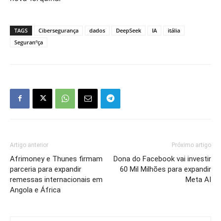
TAGS
Cibersegurança
dados
DeepSeek
IA
itália
Seguranºça
Artigo anterior
Próximo artigo
Afrimoney e Thunes firmam
Dona do Facebook vai investir
parceria para expandir
60 Mil Milhões para expandir
remessas internacionais em
Meta AI
Angola e África