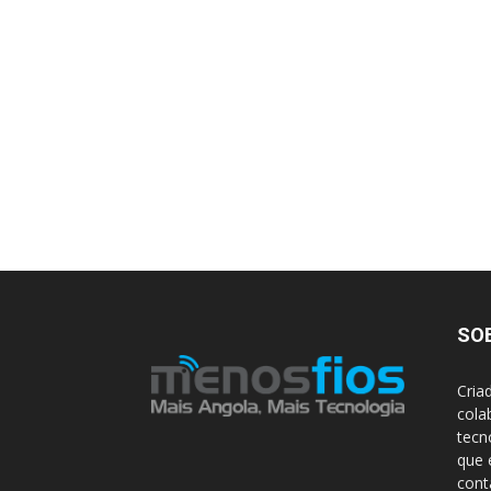
SO
Cria
cola
tecn
que 
con