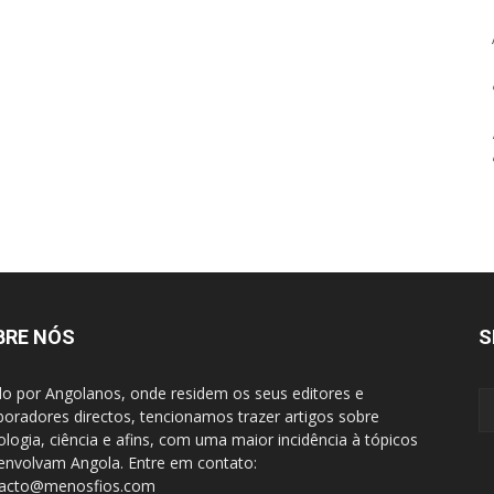
BRE NÓS
S
do por Angolanos, onde residem os seus editores e
boradores directos, tencionamos trazer artigos sobre
ologia, ciência e afins, com uma maior incidência à tópicos
envolvam Angola. Entre em contato:
tacto@menosfios.com