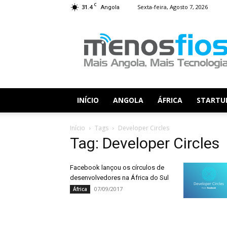
C
31.4
Sexta-feira, Agosto 7, 2026
Angola
Menos
Fios
INÍCIO
ANGOLA
ÁFRICA
STARTU
Início
Tags
Developer Circles
Tag: Developer Circles
Facebook lançou os círculos de
desenvolvedores na África do Sul
07/09/2017
África