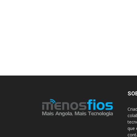
SO
Cria
cola
tecn
que 
con