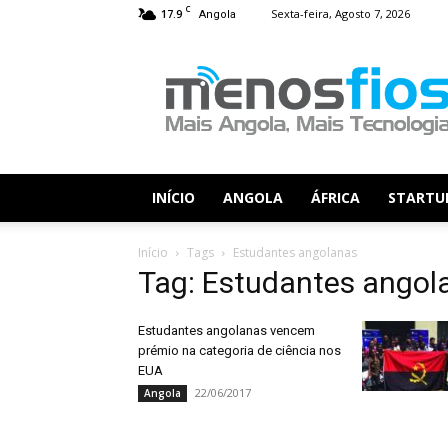
C
17.9
Sexta-feira, Agosto 7, 2026
Angola
Menos
Fios
INÍCIO
ANGOLA
ÁFRICA
STARTU
Início
Tags
Estudantes angolanas
Tag: Estudantes angol
Estudantes angolanas vencem
prémio na categoria de ciência nos
EUA
22/06/2017
Angola