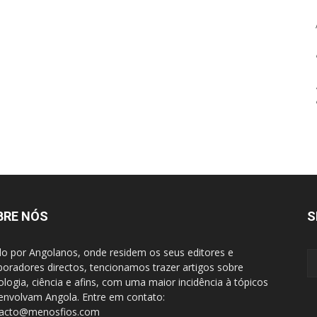
BRE NÓS
S
do por Angolanos, onde residem os seus editores e
boradores directos, tencionamos trazer artigos sobre
ologia, ciência e afins, com uma maior incidência à tópicos
envolvam Angola. Entre em contato:
tacto@menosfios.com