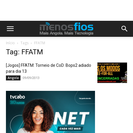
Início
Tags
FFATM
Tag: FFATM
[Jogos] FFATM: Torneio de CoD: Bops2 adiado
para dia 13
09/09/2013
Angola