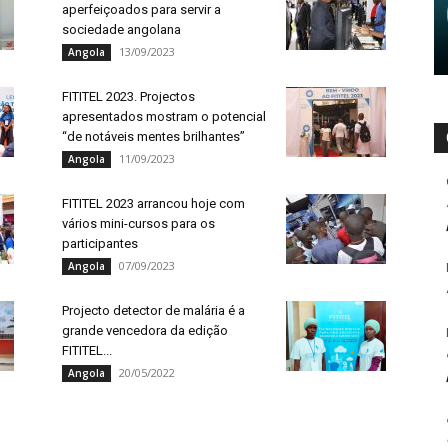
aperfeiçoados para servir a
sociedade angolana
13/09/2023
Angola
FITITEL 2023. Projectos
apresentados mostram o potencial
“de notáveis mentes brilhantes”
11/09/2023
Angola
FITITEL 2023 arrancou hoje com
vários mini-cursos para os
participantes
07/09/2023
Angola
Projecto detector de malária é a
grande vencedora da edição
FITITEL...
20/05/2022
Angola