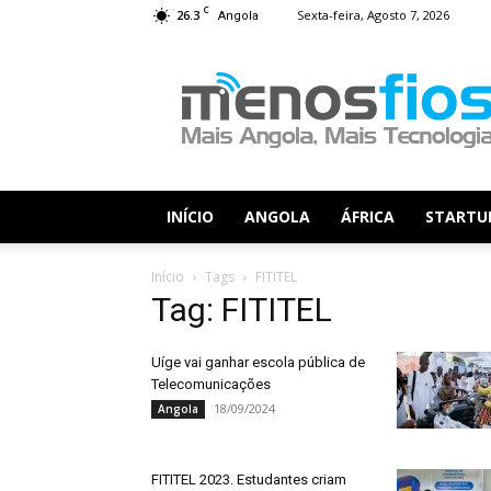
C
26.3
Sexta-feira, Agosto 7, 2026
Angola
Menos
Fios
INÍCIO
ANGOLA
ÁFRICA
STARTU
Início
Tags
FITITEL
Tag: FITITEL
Uíge vai ganhar escola pública de
Telecomunicações
18/09/2024
Angola
FITITEL 2023. Estudantes criam