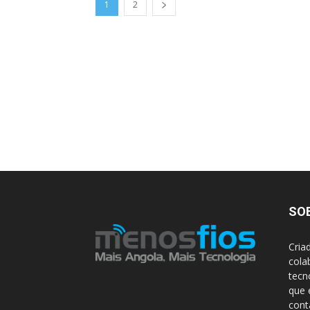
1
2
SO
Cria
cola
tecn
que 
con