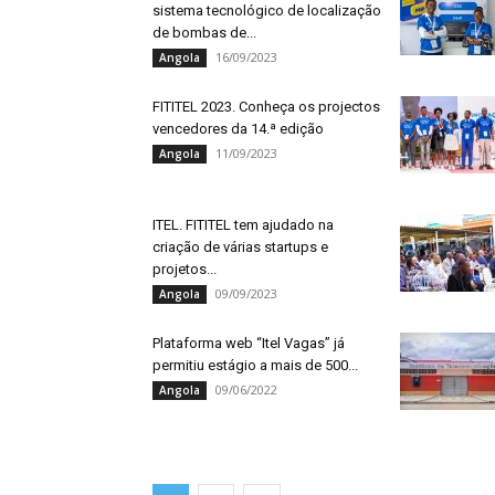
sistema tecnológico de localização
de bombas de...
16/09/2023
Angola
FITITEL 2023. Conheça os projectos
vencedores da 14.ª edição
11/09/2023
Angola
ITEL. FITITEL tem ajudado na
criação de várias startups e
projetos...
09/09/2023
Angola
Plataforma web “Itel Vagas” já
permitiu estágio a mais de 500...
09/06/2022
Angola