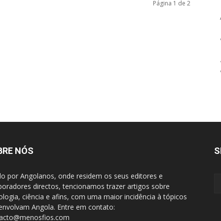
Página 1 de 2
BRE NÓS
S
do por Angolanos, onde residem os seus editores e
boradores directos, tencionamos trazer artigos sobre
ologia, ciência e afins, com uma maior incidência à tópicos
envolvam Angola. Entre em contato:
tacto@menosfios.com