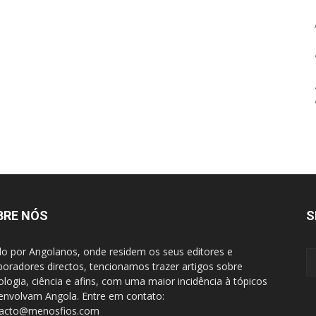
BRE NÓS
S
do por Angolanos, onde residem os seus editores e
boradores directos, tencionamos trazer artigos sobre
ologia, ciência e afins, com uma maior incidência à tópicos
envolvam Angola. Entre em contato:
tacto@menosfios.com