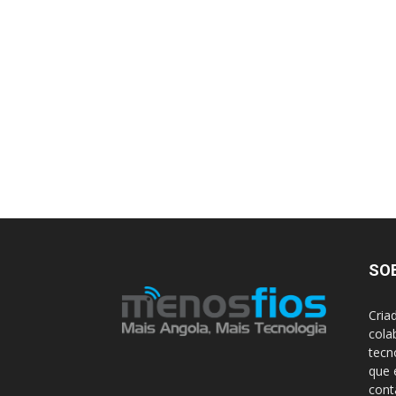
SO
Cria
cola
tecn
que 
con