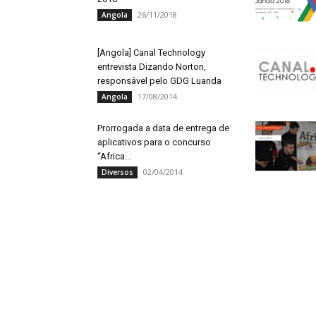
26/11/2018
Angola
[Angola] Canal Technology
entrevista Dizando Norton,
responsável pelo GDG Luanda
17/08/2014
Angola
Prorrogada a data de entrega de
aplicativos para o concurso
“Africa...
02/04/2014
Diversos