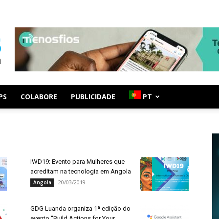
PS
COLABORE
PUBLICIDADE
PT
IWD19: Evento para Mulheres que
acreditam na tecnologia em Angola
20/03/2019
Angola
GDG Luanda organiza 1ª edição do
evento “Build Actions for Your...