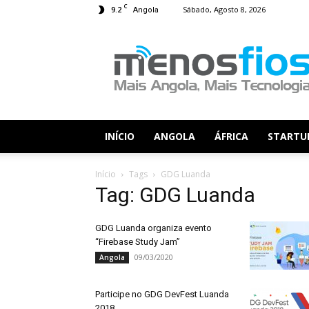
C
9.2
Sábado, Agosto 8, 2026
Angola
Menos
Fios
INÍCIO
ANGOLA
ÁFRICA
STARTU
Início
Tags
GDG Luanda
Tag: GDG Luanda
GDG Luanda organiza evento
“Firebase Study Jam”
09/03/2020
Angola
Participe no GDG DevFest Luanda
2018