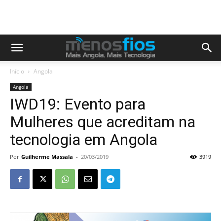
Início
Angola
Angola
IWD19: Evento para
Mulheres que acreditam na
tecnologia em Angola
Por
Guilherme Massala
-
20/03/2019
3919