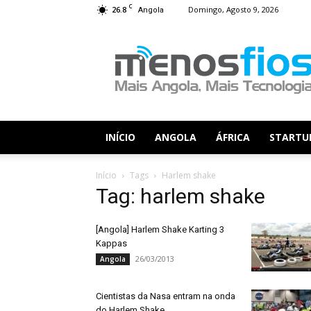
C
26.8
Domingo, Agosto 9, 2026
Angola
Menos
Fios
INÍCIO
ANGOLA
ÁFRICA
STARTU
Início
Tags
Harlem shake
Tag: harlem shake
[Angola] Harlem Shake Karting 3
Kappas
26/03/2013
Angola
Cientistas da Nasa entram na onda
do Harlem Shake