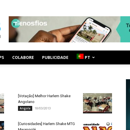
PS
COLABORE
PUBLICIDADE
PT
[Votação] Melhor Harlem Shake
Angolano
18/03/2013
Angola
[Curiosidades] Harlem Shake MTG
Mwangolé