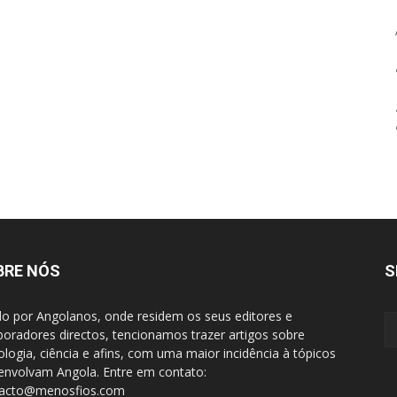
BRE NÓS
S
do por Angolanos, onde residem os seus editores e
boradores directos, tencionamos trazer artigos sobre
ologia, ciência e afins, com uma maior incidência à tópicos
envolvam Angola. Entre em contato:
tacto@menosfios.com