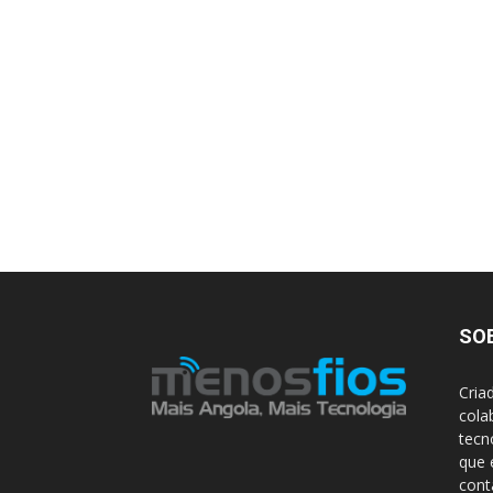
SO
Cria
cola
tecn
que 
con