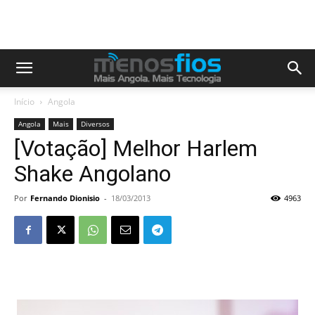
Início
Angola
Angola
Mais
Diversos
[Votação] Melhor Harlem
Shake Angolano
Por
Fernando Dionisio
-
18/03/2013
4963